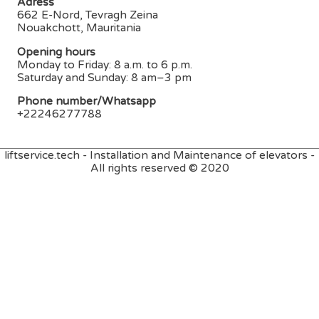
Adress
662 E-Nord, Tevragh Zeina
Nouakchott, Mauritania
Opening hours
Monday to Friday: 8 a.m. to 6 p.m.
Saturday and Sunday: 8 am–3 pm
Phone number/Whatsapp
+22246277788
liftservice.tech
- Installation and Maintenance of elevators -
All rights reserved © 2020