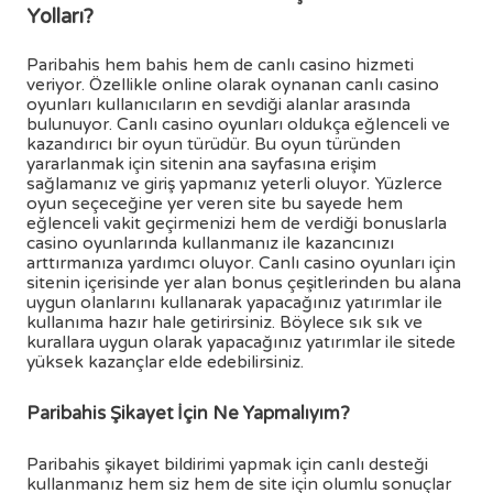
Yolları?
Paribahis hem bahis hem de canlı casino hizmeti
veriyor. Özellikle online olarak oynanan canlı casino
oyunları kullanıcıların en sevdiği alanlar arasında
bulunuyor. Canlı casino oyunları oldukça eğlenceli ve
kazandırıcı bir oyun türüdür. Bu oyun türünden
yararlanmak için sitenin ana sayfasına erişim
sağlamanız ve giriş yapmanız yeterli oluyor. Yüzlerce
oyun seçeceğine yer veren site bu sayede hem
eğlenceli vakit geçirmenizi hem de verdiği bonuslarla
casino oyunlarında kullanmanız ile kazancınızı
arttırmanıza yardımcı oluyor. Canlı casino oyunları için
sitenin içerisinde yer alan bonus çeşitlerinden bu alana
uygun olanlarını kullanarak yapacağınız yatırımlar ile
kullanıma hazır hale getirirsiniz. Böylece sık sık ve
kurallara uygun olarak yapacağınız yatırımlar ile sitede
yüksek kazançlar elde edebilirsiniz.
Paribahis Şikayet İçin Ne Yapmalıyım?
Paribahis şikayet bildirimi yapmak için canlı desteği
kullanmanız hem siz hem de site için olumlu sonuçlar