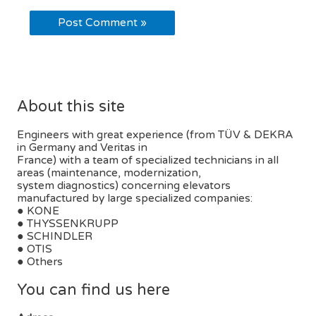
About this site
Engineers with great experience (from TÜV & DEKRA
in Germany and Veritas in
France) with a team of specialized technicians in all
areas (maintenance, modernization,
system diagnostics) concerning elevators
manufactured by large specialized companies:
● KONE
● THYSSENKRUPP
● SCHINDLER
● OTIS
● Others
You can find us here