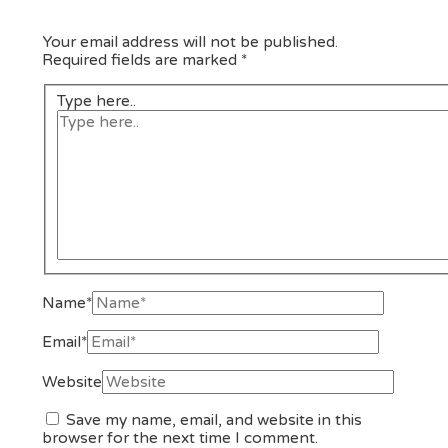
Your email address will not be published.
Required fields are marked
*
Type here..
Name*
Email*
Website
Save my name, email, and website in this
browser for the next time I comment.