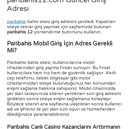
paribahis12.com Güncel Giriş
Adresi
paribahis
bahis sitesi giriş adresini yeniledi. Kapatılan
siteye tekrar giriş yapmak için sayfamızda bulunan
paribahis 12
yönlendirme butonunu kullanın.
Paribahis Mobil Giriş İçin Adres Gerekli
Mi?
Paribahis bahis sitesi, kullanıcılarına mobil
cihazlarından giriş yapma fırsatı sunuyor. Bu fırsat
kullanıcılara hem hız hem de güvenlik sağlıyor. Akıllı
cep telefonu, tablet bilgisayar gibi mobil
cihazlarınızdan siteye bulunduğunuz her konumdan
erişim sağlama hakkına sahipsiniz. Mobil cihazınızda
yer alan tarayıcınıza sitenin yenilenen son giriş adresini
girdikten sonra siteye erişim sağlamanız kolaylaşır.
Böylece sitenin ana sayfasına ulaştıktan sonra kullanıcı
adı ve şifreniz ile yer alan tüm oyun ve hizmetlerden
dilediğinizce yararlanabilirsiniz.
Paribahis Canlı Casino Kazançlarını Arttırmanın