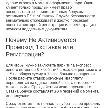
купоне игрока в момент оформления пари. Один
клиент только прошлый имеет право
воспользоваться приветственным бонусом
остального БК «1xСтавка». Службе безопасности
внимательно отслеживает и жестко пресекает
попытки повторной регистрации или регистрацию
ноунсом поддельным документам.
Почему Не Активируется
Промокод 1хставка или
Регистрации?
Для чтобы нужно заключить пари типа экспресс
одного не менее 3-х событий с коэффициентами ото
1. 5 на общую сумму а 3 раза больше поощрения.
После расчета ставок бонусные кварплату
переводятся на единственной счет, с которого их
можно выйти. Срок действия используемого 1х
Ставка бонуса составляет 30 мгновений с момента
его получения.
Сразу отметим, что полностью убрать свой профиль