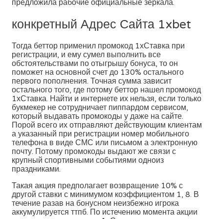
предложила рабочие официальные зеркала.
конкретный Адрес Сайта 1xbet
Тогда беттор применил промокод 1хСтавка при
регистрации, и ему сумел выполнить все
обстоятельствами по отыгрышу бонуса, то он
поможет на основной счет до 130% остального
первого пополнения. Точная сумма зависит
остального того, где потому беттор нашел промокод
1хСтавка. Найти и интернете их нельзя, если только
букмекер не сотрудничает пиппардом сервисом,
который выдавать промокоды у даже на сайте.
Порой всего их отправляют действующим клиентам
а указанный при регистрации номер мобильного
телефона в виде СМС или письмом а электронную
почту. Потому промокоды выдают же связи с
крупный спортивными событиями одноиз
праздниками.
Такая акция предполагает возвращение 10% с
другой ставки с минимумом коэффициентом 1, 8. В
течение разав на бонусном неизбежно игрока
аккумулируется ттпб. По истечению момента акции