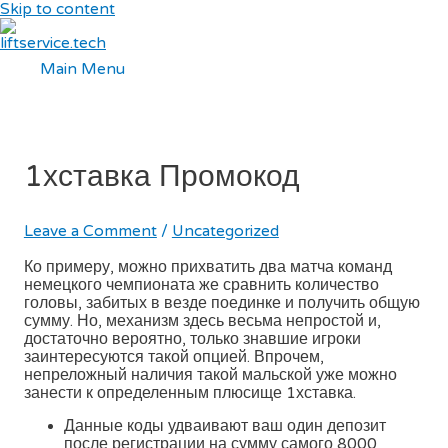
Skip to content
Main Menu
1хставка Промокод
Leave a Comment
/
Uncategorized
Ко примеру, можно прихватить два матча команд
немецкого чемпионата же сравнить количество
головы, забитых в везде поединке и получить общую
сумму. Но, механизм здесь весьма непростой и,
достаточно вероятно, только знавшие игроки
заинтересуются такой опцией. Впрочем,
непреложный наличия такой мальской уже можно
занести к определенным плюсище 1хставка.
Данные коды удваивают ваш один депозит
после регистрации на сумму самого 8000