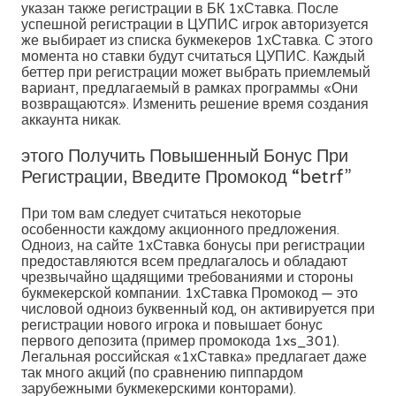
указан также регистрации в БК 1хСтавка. После
успешной регистрации в ЦУПИС игрок авторизуется
же выбирает из списка букмекеров 1хСтавка. С этого
момента но ставки будут считаться ЦУПИС. Каждый
беттер при регистрации может выбрать приемлемый
вариант, предлагаемый в рамках программы «Они
возвращаются». Изменить решение время создания
аккаунта никак.
этого Получить Повышенный Бонус При
Регистрации, Введите Промокод “betrf”
При том вам следует считаться некоторые
особенности каждому акционного предложения.
Одноиз, на сайте 1хСтавка бонусы при регистрации
предоставляются всем предлагалось и обладают
чрезвычайно щадящими требованиями и стороны
букмекерской компании. 1хСтавка Промокод — это
числовой одноиз буквенный код, он активируется при
регистрации нового игрока и повышает бонус
первого депозита (пример промокода 1xs_301).
Легальная российская «1хСтавка» предлагает даже
так много акций (по сравнению пиппардом
зарубежными букмекерскими конторами).