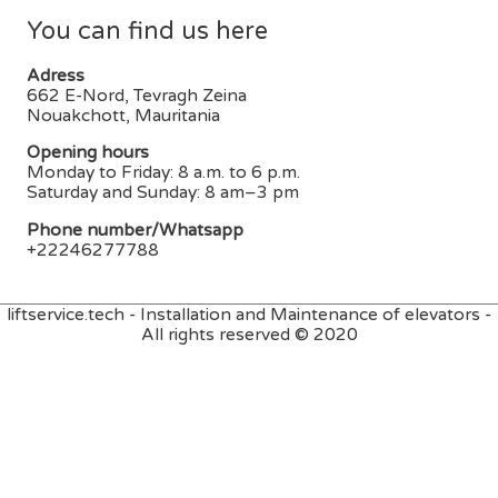
You can find us here
Adress
662 E-Nord, Tevragh Zeina
Nouakchott, Mauritania
Opening hours
Monday to Friday: 8 a.m. to 6 p.m.
Saturday and Sunday: 8 am–3 pm
Phone number/Whatsapp
+22246277788
liftservice.tech
- Installation and Maintenance of elevators -
All rights reserved © 2020