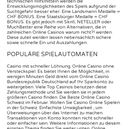
technischen Hilfsmitteln werden die
Entwicklungsmöglichkeiten des Spiels aufgrund der
Suchtgefahr besser eher. Eine Landsmann Medaille =
CHF BONUS. Eine Staatsbürger Medaille = CHF
BONUS. Es gibt jedoch mit Skrill, NETELLER oder
MuchBetter eine Reihe von Alternativen, die in
zahlreichen Online Casinos warum nicht?! werden.
Diese zuteil werden lassen nebensächlich sichere
sowie schnelle Ein und Auszahlungen.
POPULÄRE SPIELAUTOMATEN
Casino mit schneller Löhnung. Online Casino ohne
Versteckspiel. Es bietet Ihnen die Möglichkeit, in
wenigen Minuten Geld direkt vom Online Casino
Bundesrepublik Deutschland auf Ihr Sparkonto zu
weitergeben. Viele Top Casinos benutzen diese
Zahlungsmethode und Sie werden sie in jedem
größeren Casino finden. Die Beste Online Casino
Schweiz im Februar. Wollen Sie Casino Online Spielen
in der Schweiz. Einfachste Unwägbarkeit , um
Überweisungen über das Internet zu machen.
Transaktionen von Konto konnten nicht schneller
oder einfacher sein. Weitere Informationen zu diesem
ernsten Thema finden Sie weiter unten. Online