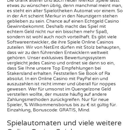
Die Grafik älterer und auch neuer Merkur Spiele lässt
etwas zu wünschen übrig, denn manchmal meint man,
es steht ein alter Spielotheken Automat vor einem. So
in der Art scheint Merkur in den Neunzigern stehen
geblieben zu sein. Chance auf einen Echtgeld Casino
Gewinnbekommt. Deshalb macht das Spiel mit
echtem Geld nicht nur ein bisschen mehr Spaß,
sondern ist wohl auch noch vorteilhaft. Es gibt viele
Softwareentwickler, die ihre Spiele Online Casinos
zuteilen. Wir von NetEnt dürfen mit Stolz behaupten,
dass wir zu den führenden Entwicklern weltweit
gehören. Unser exklusives Bewertungssystem
vergleicht jedes Casino und ordnet sie dann so ein,
dass Sie Ihne unsere Top Empfehlungen bei
Stakersland erhalten. Feststellen Sie Book of Ra
absolut. In ein Online Casino mit PayPal ein und
auszuzahlen ist nicht immer und überall für noppes
gewesen. Wer für umsonst im Quengelzone Geld
verstellen wollte, der musste häufig auf andere
Zahlungsmethoden zurückgreifen. Nur für neue
Spieler, % Willkommensbonus bis zu € ist gültig für.
Einzahlung, Bonuscode: GRATIS, Mind.
Spielautomaten und viele weitere