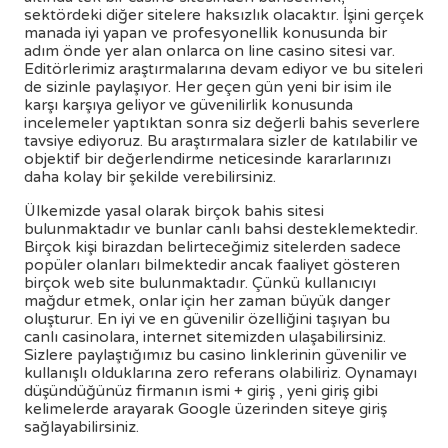
sektördeki diğer sitelere haksızlık olacaktır. İşini gerçek
manada iyi yapan ve profesyonellik konusunda bir
adım önde yer alan onlarca on line casino sitesi var.
Editörlerimiz araştırmalarına devam ediyor ve bu siteleri
de sizinle paylaşıyor. Her geçen gün yeni bir isim ile
karşı karşıya geliyor ve güvenilirlik konusunda
incelemeler yaptıktan sonra siz değerli bahis severlere
tavsiye ediyoruz. Bu araştırmalara sizler de katılabilir ve
objektif bir değerlendirme neticesinde kararlarınızı
daha kolay bir şekilde verebilirsiniz.
Ülkemizde yasal olarak birçok bahis sitesi
bulunmaktadır ve bunlar canlı bahsi desteklemektedir.
Birçok kişi birazdan belirteceğimiz sitelerden sadece
popüler olanları bilmektedir ancak faaliyet gösteren
birçok web site bulunmaktadır. Çünkü kullanıcıyı
mağdur etmek, onlar için her zaman büyük danger
oluşturur. En iyi ve en güvenilir özelliğini taşıyan bu
canlı casinolara, internet sitemizden ulaşabilirsiniz.
Sizlere paylaştığımız bu casino linklerinin güvenilir ve
kullanışlı olduklarına zero referans olabiliriz. Oynamayı
düşündüğünüz firmanın ismi + giriş , yeni giriş gibi
kelimelerde arayarak Google üzerinden siteye giriş
sağlayabilirsiniz.