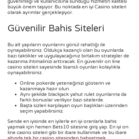
güvenirliliği ve kullanıcısına sunduğu hizmetin kalitesi
büyük önem taşıyor. Bu noktada en iyi Casino siteleri
olarak ayrımlar gerçekleşiyor.
Güvenilir Bahis Siteleri
Bu alt yapıların oyunlarını gönül rahatlığı ile
oynayabilirsiniz. Oldukça kazançlı olan bu oyunlarda
bazı taktikler ve uygulayacağınız birtakım stratejiler de
kazanma ihtimalinizi arttıracak. En güvenilir on line
casino siteleri sayesinde lisanslı oyunları kolaylıkla
oynayabilirsiniz.
Online pokerde yeteneğinizi gösterin ve
kazanmaya hazır olun.
Aynı şekilde blackjack yahut rulet oyunlarına da
farklı bonuslar veriliyor bazı sitelerde.
Başta sizleri karşılayan oyun başlıkları üzerinden
seçim yapabilirsiniz.
Sende en iyisinde en iyilerle en iyi oranlarla bahis
yapmak için hemen Bets10 sitesine giriş yap. En iyi on
line casino siteleri gibi bir ibare kullanmak ve bu ibare
altında tek bir casino sitesinden bahsetmek,