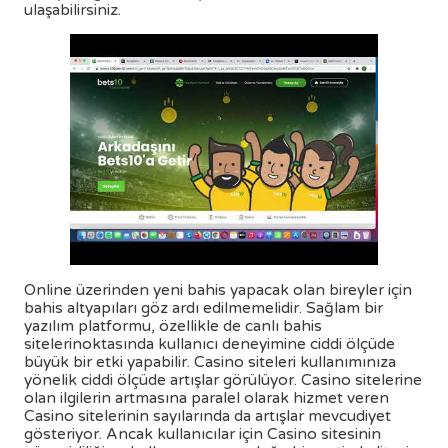
ulaşabilirsiniz.
Online üzerinden yeni bahis yapacak olan bireyler için
bahis altyapıları göz ardı edilmemelidir. Sağlam bir
yazılım platformu, özellikle de canlı bahis
sitelerinoktasında kullanıcı deneyimine ciddi ölçüde
büyük bir etki yapabilir. Casino siteleri kullanımınıza
yönelik ciddi ölçüde artışlar görülüyor. Casino sitelerine
olan ilgilerin artmasına paralel olarak hizmet veren
Casino sitelerinin sayılarında da artışlar mevcudiyet
gösteriyor. Ancak kullanıcılar için Casino sitesinin