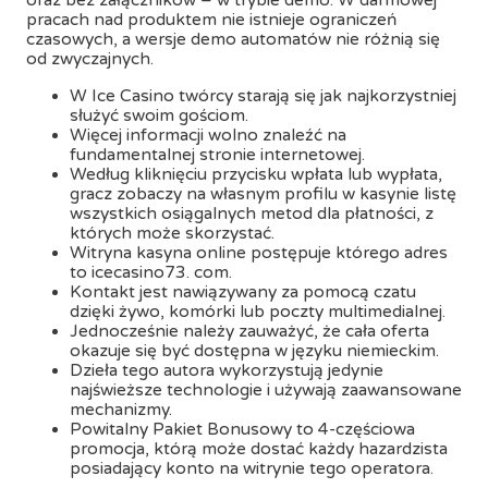
oraz bez załączników – w trybie demo. W darmowej
pracach nad produktem nie istnieje ograniczeń
czasowych, a wersje demo automatów nie różnią się
od zwyczajnych.
W Ice Casino twórcy starają się jak najkorzystniej
służyć swoim gościom.
Więcej informacji wolno znaleźć na
fundamentalnej stronie internetowej.
Według kliknięciu przycisku wpłata lub wypłata,
gracz zobaczy na własnym profilu w kasynie listę
wszystkich osiągalnych metod dla płatności, z
których może skorzystać.
Witryna kasyna online postępuje którego adres
to icecasino73. com.
Kontakt jest nawiązywany za pomocą czatu
dzięki żywo, komórki lub poczty multimedialnej.
Jednocześnie należy zauważyć, że cała oferta
okazuje się być dostępna w języku niemieckim.
Dzieła tego autora wykorzystują jedynie
najświeższe technologie i używają zaawansowane
mechanizmy.
Powitalny Pakiet Bonusowy to 4-częściowa
promocja, którą może dostać każdy hazardzista
posiadający konto na witrynie tego operatora.