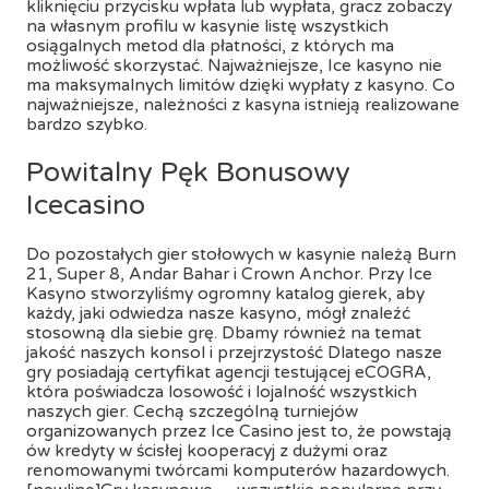
kliknięciu przycisku wpłata lub wypłata, gracz zobaczy
na własnym profilu w kasynie listę wszystkich
osiągalnych metod dla płatności, z których ma
możliwość skorzystać. Najważniejsze, Ice kasyno nie
ma maksymalnych limitów dzięki wypłaty z kasyno. Co
najważniejsze, należności z kasyna istnieją realizowane
bardzo szybko.
Powitalny Pęk Bonusowy
Icecasino
Do pozostałych gier stołowych w kasynie należą Burn
21, Super 8, Andar Bahar i Crown Anchor. Przy Ice
Kasyno stworzyliśmy ogromny katalog gierek, aby
każdy, jaki odwiedza nasze kasyno, mógł znaleźć
stosowną dla siebie grę. Dbamy również na temat
jakość naszych konsol i przejrzystość Dlatego nasze
gry posiadają certyfikat agencji testującej eCOGRA,
która poświadcza losowość i lojalność wszystkich
naszych gier. Cechą szczególną turniejów
organizowanych przez Ice Casino jest to, że powstają
ów kredyty w ścisłej kooperacyj z dużymi oraz
renomowanymi twórcami komputerów hazardowych.