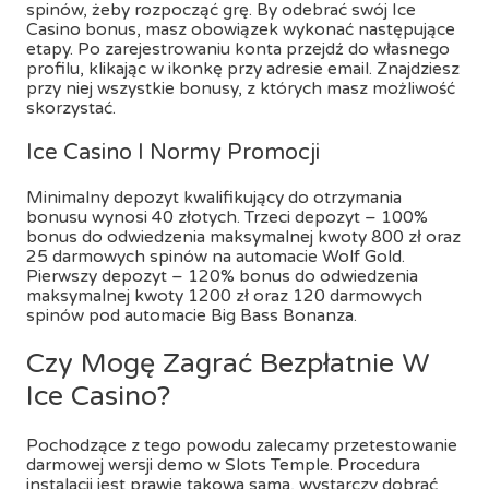
spinów, żeby rozpocząć grę. By odebrać swój Ice
Casino bonus, masz obowiązek wykonać następujące
etapy. Po zarejestrowaniu konta przejdź do własnego
profilu, klikając w ikonkę przy adresie email. Znajdziesz
przy niej wszystkie bonusy, z których masz możliwość
skorzystać.
Ice Casino I Normy Promocji
Minimalny depozyt kwalifikujący do otrzymania
bonusu wynosi 40 złotych. Trzeci depozyt – 100%
bonus do odwiedzenia maksymalnej kwoty 800 zł oraz
25 darmowych spinów na automacie Wolf Gold.
Pierwszy depozyt – 120% bonus do odwiedzenia
maksymalnej kwoty 1200 zł oraz 120 darmowych
spinów pod automacie Big Bass Bonanza.
Czy Mogę Zagrać Bezpłatnie W
Ice Casino?
Pochodzące z tego powodu zalecamy przetestowanie
darmowej wersji demo w Slots Temple. Procedura
instalacji jest prawie takowa sama, wystarczy dobrać