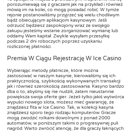
porozumiewają się z graczami jak na przykład i również
mówią im na kolei, co mogą posiadać robić. W tymże
rejonie postanowiliśmy przyjrzeć się wielu chodliwym
bądź obiecującym aplikacjom kasynowym. Jeśli
odrzucić będziesz zaspokojony wraz ze swojego
zakupu jesteśmy wstanie zorganizować wymianę lub
oddamy Wam kapitał. Zwykle wysyłam przesyłkę
podczas 2 dni roboczych poprzez uzyskaniu
rozliczonej płatności.
Premia W Ciągu Rejestrację W Ice Casino
Wybierając metody płatnicze, które można
zastosować w naszym kasynie, kierowaliśmy się ich
praktycznością, szybkością wykonywanych transakcji
jak i również szerokością zastosowania. Kasyno bardzo
dba o to, abyśmy się nie nudzili, zatem nieustannie
powiększa swoja oferte gier. Jeżeli tylko jakiś wytwórca
wypuści nowego slota, możesz mieć gwarancję, że
znajdziesz fita w Ice Casino. Tak, w kolekcji kasyna
znajdziesz sporo tego rodzaju komputerów. Gracze
mogą zwodzić rolkami dowolnymi z ponad 2000
automatów, w poniższym takimi o progresywnej puli
nagród. Warto zwrócić atencję, że dla graczy łaknących