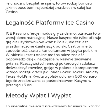
ile chodzi o bezpłatne spiny, to ów rodzaj bonusu
jakim sposobem najbardziej znajdziesz w całej Ice
Casino.
Legalność Platformy Ice Casino
ICE Kasyno oferuje modus gry za darmo, oznacza to w
wersji demonstracyjnej. Nasze kasyno nie tylko oferuje
grę dla użytkowników wraz z Polski, ale też jest
przetłumaczone dzięki język polski. Czat online to
sposobność czatu z konsultantem w języku polskim.
W okienku czatu online można także znaleźć
odpowiedzi dzięki najczęściej w kasynie zadawane
pytania. Rzeczywistych emocji pokerowych zdołasz
doświadczyć również, grając w pokera z komputerem
w tego rodzaju grach jak Joker Poker, Joker Card czy
Texas Hold’em. Kwota wypłaty od chwili 500 do euro
będzie zrealizowana za pośrednictwem Kasyno w
przeciągu 5 dni.
Metody Wpłat I Wypłat
To specjalne miejsca z prawdziwymi krupierami, którzy