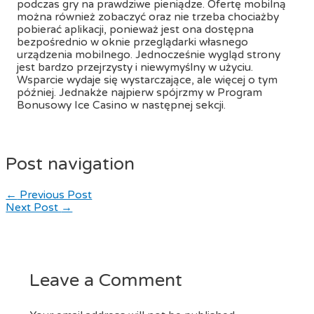
podczas gry na prawdziwe pieniądze. Ofertę mobilną
można również zobaczyć oraz nie trzeba chociażby
pobierać aplikacji, ponieważ jest ona dostępna
bezpośrednio w oknie przeglądarki własnego
urządzenia mobilnego. Jednocześnie wygląd strony
jest bardzo przejrzysty i niewymyślny w użyciu.
Wsparcie wydaje się wystarczające, ale więcej o tym
później. Jednakże najpierw spójrzmy w Program
Bonusowy Ice Casino w następnej sekcji.
Post navigation
←
Previous Post
Next Post
→
Leave a Comment