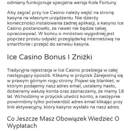
odmiany funkcjonuje specjalna wersja Koła Fortuny.
Aby zagrać przy Ice Casino należy wejść na stronę
kasyna na własnym urządzeniu. Nie dzierży
konieczności instalowania żadnej aplikacji, a kasyno Ice
Casino postanowiło, że nawet nie będzie takiej
opracowywać. W końcu o mnóstwo wygodniej jest
poprzez prostu odpalić przeglądarkę internetową na
smartfonie i przejść do serwisu kasyna.
Ice Casino Bonus I Zniżki
Tradycyjna rejestracja w Ice Casino przebiega w całej
następujący sposób. Klikamy w przycisk Zarejestruj się
w prawym górnym rogu strony. Pojawi się blankiet, w
którym podajemy nasz adres email, ustalamy hasło,
dobieramy walutę konta oraz zaznaczamy, że mamy 18
lat. Wchodzimy w przycisk utwórz konto, a następnie
powinniśmy tylko potwierdzić adres email klikając przy
link aktywacyjny, który kasyno wysłało na nasz adres.
Co Jeszcze Masz Obowiązek Wiedzieć O
Wypłatach