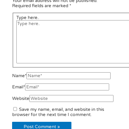
Your email address will not be published.
Required fields are marked
*
Type here..
Name*
Email*
Website
Save my name, email, and website in this
browser for the next time I comment.