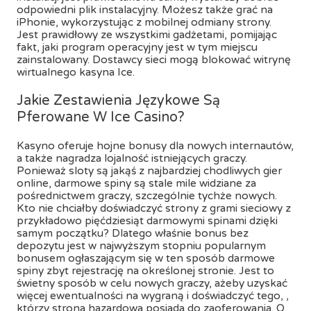
odpowiedni plik instalacyjny. Możesz także grać na
iPhonie, wykorzystując z mobilnej odmiany strony.
Jest prawidłowy ze wszystkimi gadżetami, pomijając
fakt, jaki program operacyjny jest w tym miejscu
zainstalowany. Dostawcy sieci mogą blokować witrynę
wirtualnego kasyna Ice.
Jakie Zestawienia Językowe Są
Pferowane W Ice Casino?
Kasyno oferuje hojne bonusy dla nowych internautów,
a także nagradza lojalność istniejących graczy.
Ponieważ sloty są jakąś z najbardziej chodliwych gier
online, darmowe spiny są stale mile widziane za
pośrednictwem graczy, szczególnie tychże nowych.
Kto nie chciałby doświadczyć strony z grami sieciowy z
przykładowo pięćdziesiąt darmowymi spinami dzięki
samym początku? Dlatego właśnie bonus bez
depozytu jest w najwyższym stopniu popularnym
bonusem ogłaszającym się w ten sposób darmowe
spiny zbyt rejestrację na określonej stronie. Jest to
świetny sposób w celu nowych graczy, ażeby uzyskać
więcej ewentualności na wygraną i doświadczyć tego, ,
którzy strona hazardowa posiada do zaoferowania. O